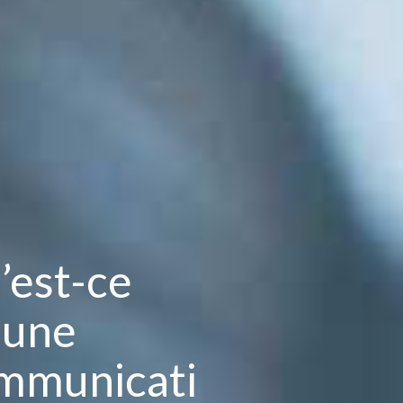
’est-ce
’une
mmunicati