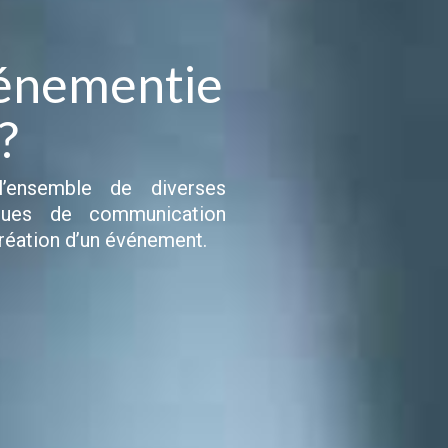
énementie
 ?
l’ensemble de diverses
ques de communication
création d’un événement.