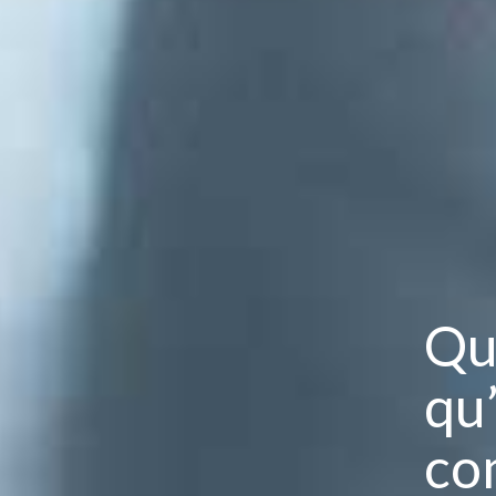
Qu
qu
co