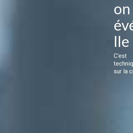
on
év
lle
C’est 
techni
sur la 