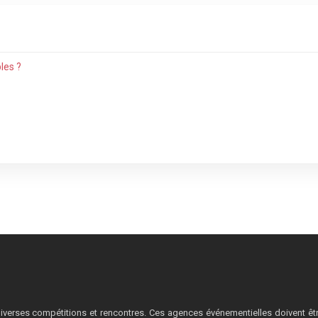
les ?
iverses compétitions et rencontres. Ces agences événementielles doivent ê