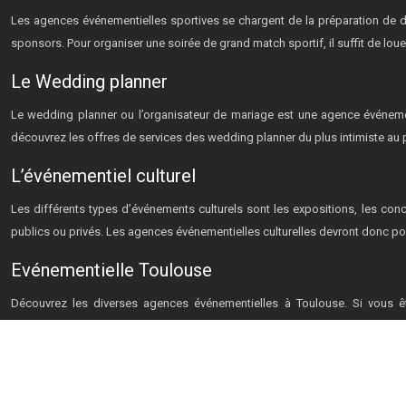
Les agences événementielles sportives se chargent de la préparation de d
sponsors. Pour organiser une soirée de grand match sportif, il suffit de louer
Le Wedding planner
Le wedding planner ou l’organisateur de mariage est une agence événementi
découvrez les offres de services des wedding planner du plus intimiste au 
L’événementiel culturel
Les différents types d’événements culturels sont les expositions, les con
publics ou privés. Les agences événementielles culturelles devront donc po
Evénementielle Toulouse
Découvrez les diverses agences événementielles à Toulouse. Si vous ête
FLEX'EVENTS… Louer les prestations des team building pour réussir un évé