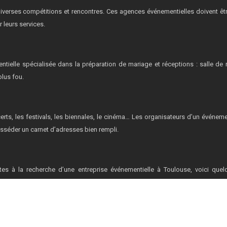
iverses compétitions et rencontres. Ces agences événementielles doivent ê
 leurs services.
elle spécialisée dans la préparation de mariage et réceptions : salle de ré
plus fou.
certs, les festivals, les biennales, le cinéma… Les organisateurs d’un événem
sséder un carnet d’adresses bien rempli.
s à la recherche d’une entreprise événementielle à Toulouse, voici quel
nement à Toulouse.
Plan du site